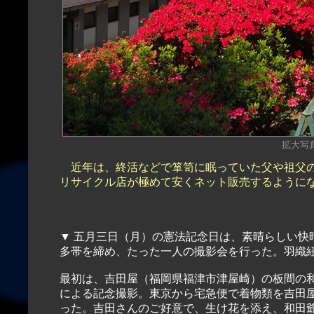
拡大写真（
近年は、終活などで箪笥に眠っていた父や祖父の
リサイクル店が極めて安くネット販売するように
▼ 五月三日（月）の憲法記念日は、素晴らしい快晴に恵まれ、正絹大島紬の藍色袷アンサンブルの着物に正絹博
多帯を締め、たった一人の撮影会を行った。羽織
最初は、吉田屋（福岡県福津市津屋崎）の板間の
による記念撮影。東京から宅急便で着物類を吉田
った。吉田さんのご好意で、生け花を添え、和田