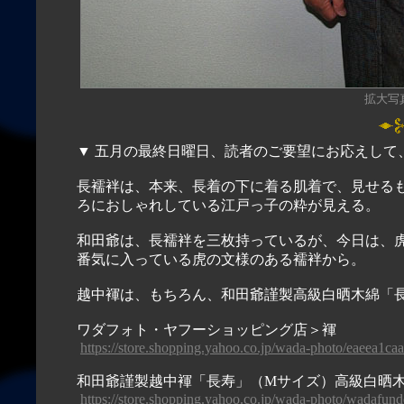
拡大写真（
▼ 五月の最終日曜日、読者のご要望にお応えして
長襦袢は、本来、長着の下に着る肌着で、見せる
ろにおしゃれしている江戸っ子の粋が見える。
和田爺は、長襦袢を三枚持っているが、今日は、
番気に入っている虎の文様のある襦袢から。
越中褌は、もちろん、和田爺謹製高級白晒木綿「
ワダフォト・ヤフーショッピング店＞褌
https://store.shopping.yahoo.co.jp/wada-photo/eaeea1ca
和田爺謹製越中褌「長寿」（Mサイズ）高級白晒木
https://store.shopping.yahoo.co.jp/wada-photo/wadafund