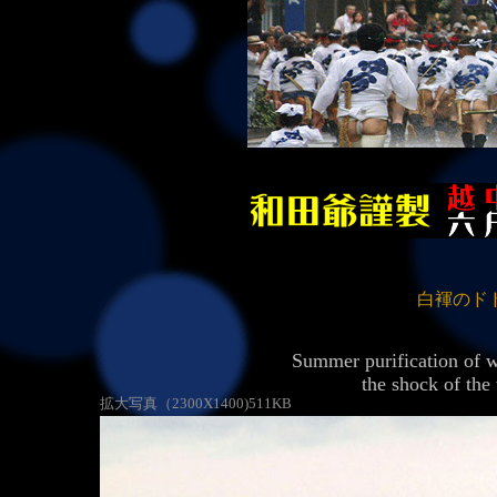
白褌のド
Summer purification of w
the shock of the
拡大写真（2300X1400)511KB