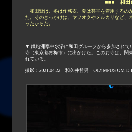
■■■
和田
和田爺は、冬は作務衣、夏は甚平を着用するのが
た。そのきっかけは、ヤフオクやメルカリなど、
ったからだ。
▼ 鐵砲洲寒中水浴に和田グループから参加されている浅草出身の江戸っ子・和久井哲男さんと着物姿で塩船観音
寺（東京都青梅市）に出かけた。このお寺は、関
れている。
撮影：2021.04.22 和久井哲男 OLYMPUS OM-D E-