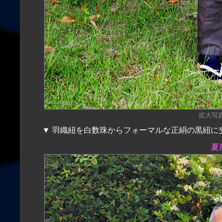
拡大写真（
▼ 羽織紐を白数珠からフォーマルな正絹の黒紐に
夏