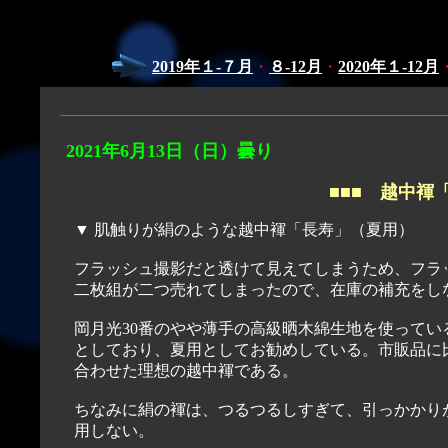
2019年１-７月
・
８-12月
・
2020年１-12月
2021年6月
13
日（日）曇り
■■■
越中褌
▼ 肌触りが絹のような越中褌「長寿」（夏用）
フラッシュ撮影だと透けて見えてしまうため、フラ
二枚組が二つ売れてしまったので、在庫の補充をし
岡月光30番のやや薄手の高級晒木綿生地を使って
としており、夏用としてお勧めしている。市販品に
合わせた理想の越中褌である。
ちなみに絹の褌は、つるつるしすぎて、引っかかり
用しない。