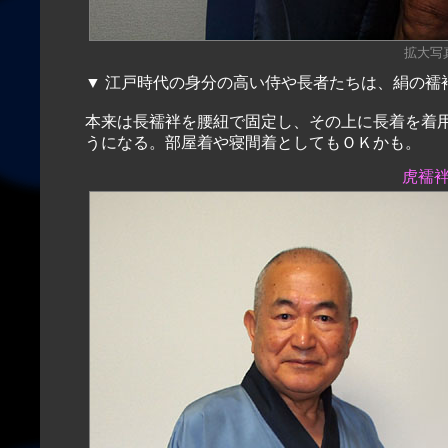
拡大写真（
▼
江戸時代の身分の高い侍や長者たちは、絹の襦
本来は長襦袢を腰紐で固定し、その上に長着を着
うになる。部屋着や寝間着としてもＯＫかも。
虎襦