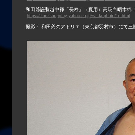
和田爺謹製越中褌「長寿」（夏用）高級白晒木綿 
https://store.shopping.yahoo.co.jp/wada-photo/1d.html
撮影： 和田爺のアトリエ（東京都羽村市）にて三脚によるリ