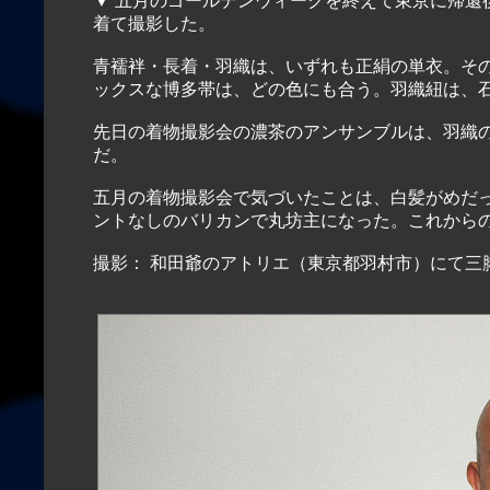
▼ 五月のゴールデンウィークを終えて東京に帰還
着て撮影した。
青襦袢・長着・羽織は、いずれも正絹の単衣。そ
ックスな博多帯は、どの色にも合う。羽織紐は、
先日の着物撮影会の濃茶のアンサンブルは、羽織
だ。
五月の着物撮影会で気づいたことは、白髪がめだ
ントなしのバリカンで丸坊主になった。これからの和
撮影： 和田爺のアトリエ（東京都羽村市）にて三脚によるリ